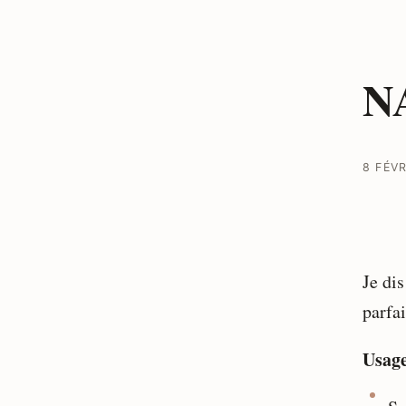
N
8 FÉV
Je di
parfa
Usag