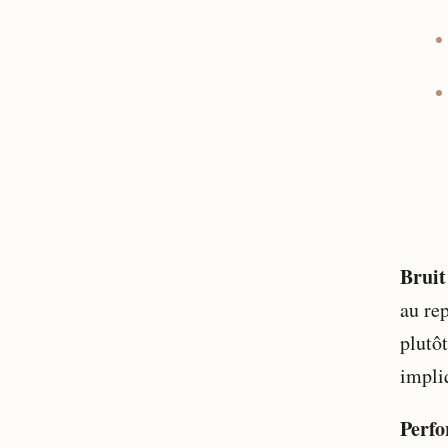
Bruit
au rep
plutôt
impli
Perf