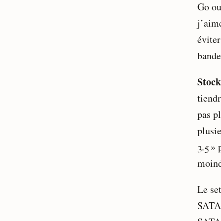
Go ou
j’aim
évite
bande 
Stoc
tiend
pas pl
plusi
3.5 »
moind
Le se
SATA 3