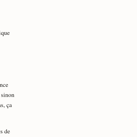
ique
ence
 sinon
s, ça
es de