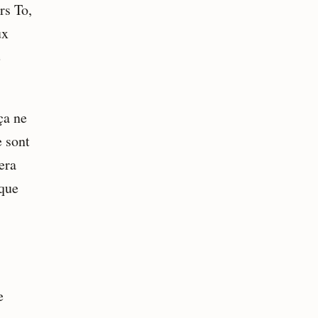
rs To,
ux
e
ça ne
 sont
era
que
e