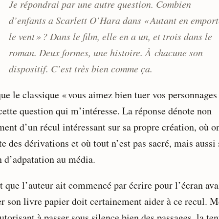
Je répondrai par une autre question. Combien
d’enfants a Scarlett O’Hara dans « Autant en emport
le vent » ? Dans le film, elle en a un, et trois dans le
roman. Deux formes, une histoire. À chacune son
dispositif. C’est très bien comme ça.
que le classique « vous aimez bien tuer vos personnages 
 cette question qui m’intéresse. La réponse dénote non
ment d’un récul intéressant sur sa propre création, où o
e des dérivations et où tout n’est pas sacré, mais aussi 
n d’adpatation au média.
it que l’auteur ait commencé par écrire pour l’écran ava
er son livre papier doit certainement aider à ce recul.
utorisant à passer sous silence bien des passages, la ten