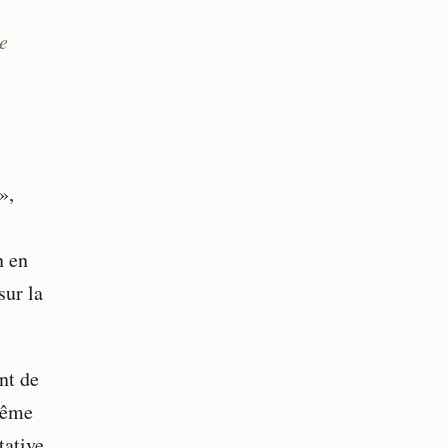
e
»,
n en
sur la
nt de
 Même
tative