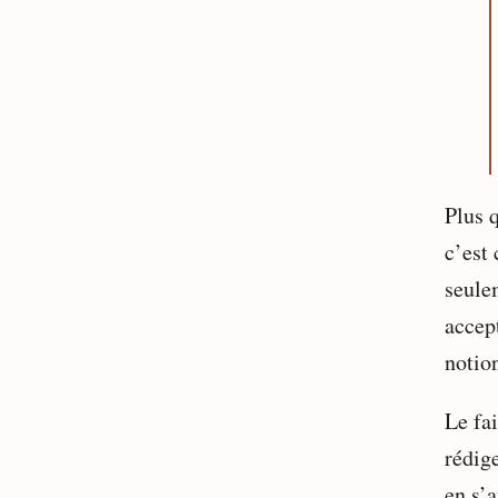
Plus 
c’est
seule
accept
notio
Le fa
rédig
en s’a