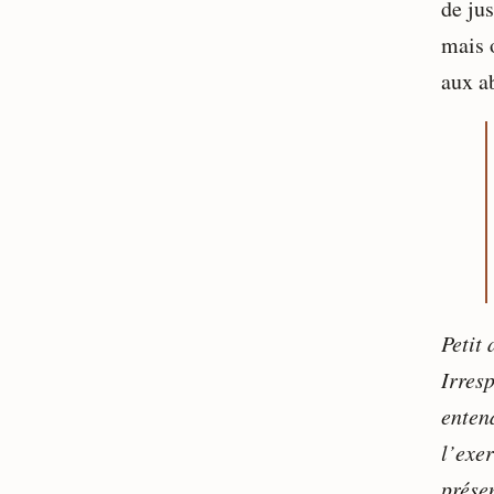
de ju
mais o
aux a
Petit
Irresp
enten
l’exer
prése