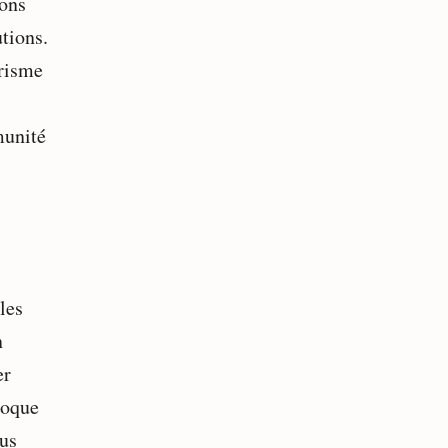
ions
utions.
orisme
munité
les
n
er
loque
ous