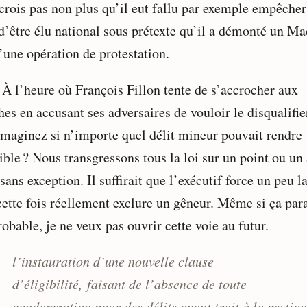
 crois pas non plus qu’il eut fallu par exemple empêcher
d’être élu national sous prétexte qu’il a démonté un M
’une opération de protestation.
: À l’heure où François Fillon tente de s’accrocher aux
es en accusant ses adversaires de vouloir le disqualifie
imaginez si n’importe quel délit mineur pouvait rendre
ible ? Nous transgressons tous la loi sur un point ou un 
sans exception. Il suffirait que l’exécutif force un peu 
cette fois réellement exclure un gêneur. Même si ça para
obable, je ne veux pas ouvrir cette voie au futur.
l’instauration d’une nouvelle clause
d’éligibilité, faisant de l’absence de toute
condamnation pour des délits ayant trait à la gestion