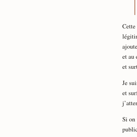
Cette 
légit
ajoute
et au 
et sur
Je su
et sur
j’att
Si on
public