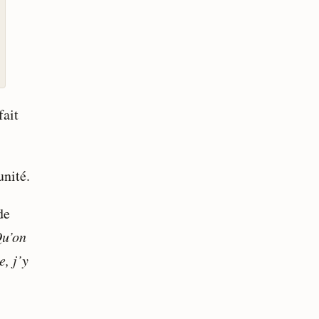
fait
unité.
de
Qu’on
, j’y