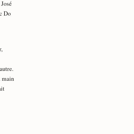
 José
ac Do
r,
autre.
la main
it