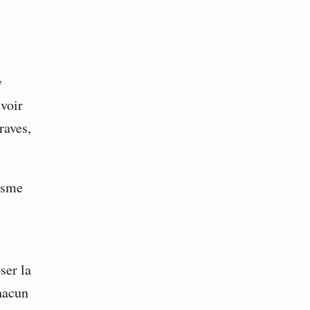
y
uvoir
raves,
lisme
ser la
chacun