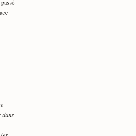
 passé
face
se
s dans
 les