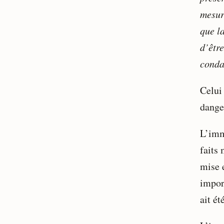
mesur
que l
d’êtr
conda
Celui
dange
L’imm
faits 
mise 
import
ait é