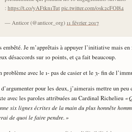
:
https://t.co/yAFtkn1Tut
pic.twitter.com/osk2cFOl84
— Anticor (@anticor_org)
11 février 2017
s embêté. Je m’apprêtais à appuyer l’initiative mais en 
eux désaccords sur 10 points, et ça fait beaucoup.
n problème avec le 1- pas de casier et le 3- fin de l’imm
 d’argumenter pour les deux, j’aimerais mettre un peu 
xte avec les paroles attribuées au Cardinal Richelieu
« 
nne six lignes écrites de la main du plus honnête homme
rai de quoi le faire pendre. »