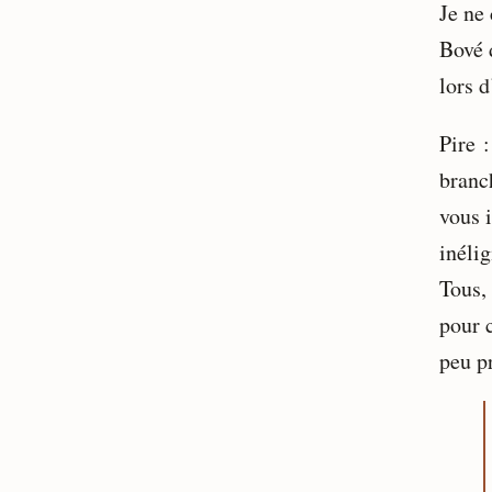
Je ne
Bové 
lors d
Pire 
branch
vous 
inélig
Tous, 
pour 
peu pr