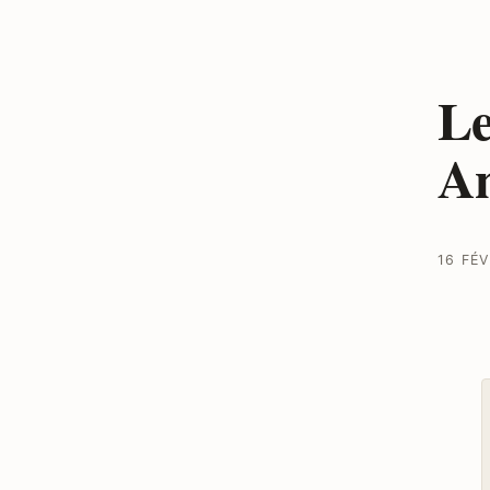
Le
An
16 FÉV