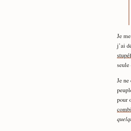
Je me 
j’ai d
stupéf
seule 
Je ne 
peupl
pour 
combi
quelq