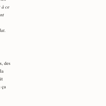
 à ce
ent
at.
s, des
la
it
ù ça