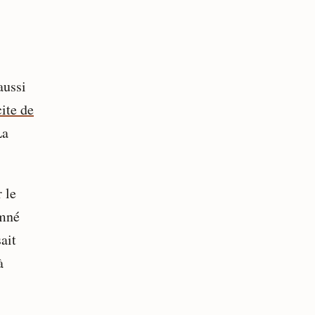
aussi
cite de
La
 le
amné
ait
à