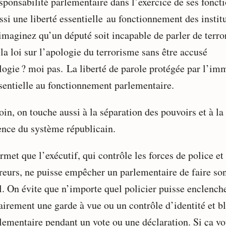
esponsabilité parlementaire dans l’exercice de ses fonct
ssi une liberté essentielle au fonctionnement des instit
imaginez qu’un député soit incapable de parler de terr
la loi sur l’apologie du terrorisme sans être accusé
logie ? moi pas. La liberté de parole protégée par l’im
ssentielle au fonctionnement parlementaire.
oin, on touche aussi à la séparation des pouvoirs et à la
ience du système républicain.
met que l’exécutif, qui contrôle les forces de police et 
reurs, ne puisse empêcher un parlementaire de faire so
il. On évite que n’importe quel policier puisse enclench
rairement une garde à vue ou un contrôle d’identité et b
rlementaire pendant un vote ou une déclaration. Si ça v