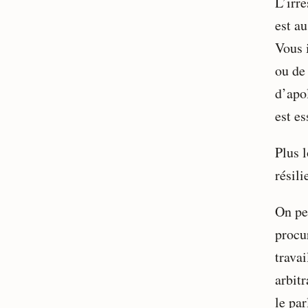
L’irr
est au
Vous 
ou de 
d’apo
est e
Plus l
résil
On per
procu
trava
arbit
le pa