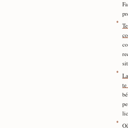
Fa
pr
Te
co
co
re
si
La
te
bé
pe
li
Où