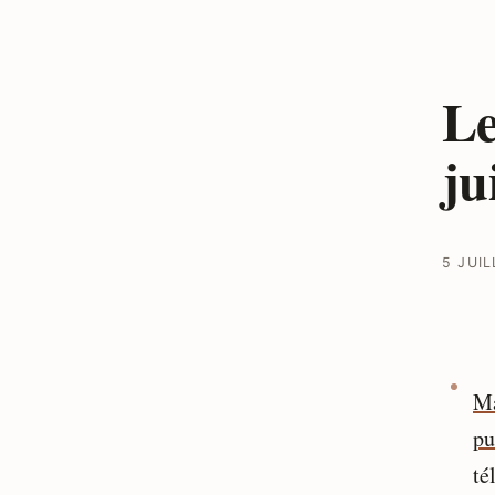
Le
ju
5 JUIL
Ma
pu
té