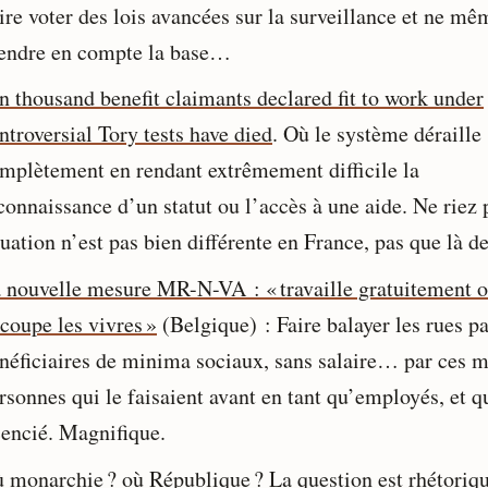
ire voter des lois avancées sur la surveillance et ne mê
endre en compte la base…
n thousand benefit claimants declared fit to work under
ntroversial Tory tests have died
. Où le système déraille
mplètement en rendant extrêmement difficile la
connaissance d’un statut ou l’accès à une aide. Ne riez p
tuation n’est pas bien différente en France, pas que là d
 nouvelle mesure MR-N-VA : « travaille gratuitement 
 coupe les vivres »
(Belgique) : Faire balayer les rues pa
néficiaires de minima sociaux, sans salaire… par ces
rsonnes qui le faisaient avant en tant qu’employés, et q
cencié. Magnifique.
 monarchie ? où République ?
La question est rhétoriqu