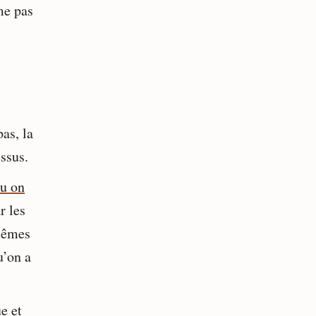
me pas
as, la
essus.
ou on
r les
 mêmes
u’on a
e et