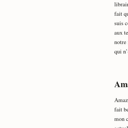
librai
fait q
suis 
aux te
notre 
qui n’
Ama
Amazo
fait 
mon c