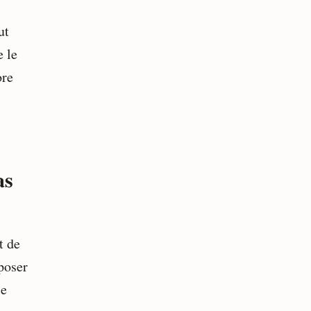
ut
e le
ore
as
t de
poser
ce