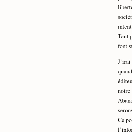
libert
socié
intent
Tant p
font s
J’irai
quand
édite
notre
Aband
serons
Ce po
l’inf