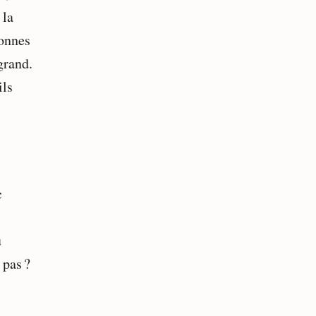
 la
bonnes
grand.
ils
s
c
u
 pas ?