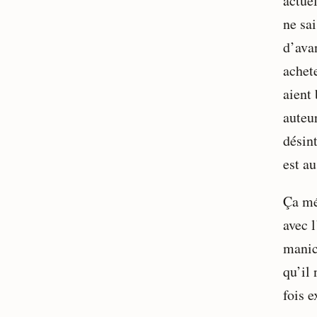
actuel
ne sai
d’ava
achet
aient 
auteur
désint
est au
Ça mé
avec 
manic
qu’il 
fois 