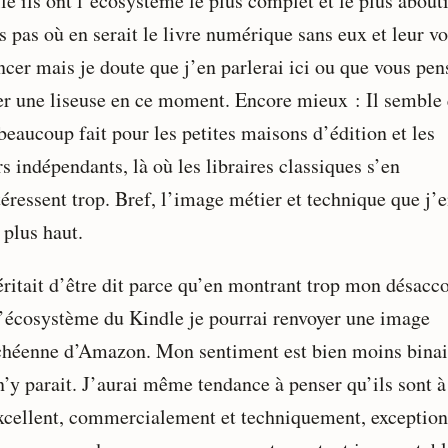
le ils ont l’écosystème le plus complet et le plus abouti
s pas où en serait le livre numérique sans eux et leur v
ncer mais je doute que j’en parlerai ici ou que vous pen
er une liseuse en ce moment. Encore mieux : Il semble 
beaucoup fait pour les petites maisons d’édition et les
s indépendants, là où les libraires classiques s’en
éressent trop. Bref, l’image métier et technique que j’e
 plus haut.
ritait d’être dit parce qu’en montrant trop mon désacc
l’écosystème du Kindle je pourrai renvoyer une image
héenne d’Amazon. Mon sentiment est bien moins binai
n’y parait. J’aurai même tendance à penser qu’ils sont à
excellent, commercialement et techniquement, exception