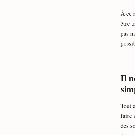
À ce 
être t
pas ma
possi
Il n
sim
Tout 
faire 
des so