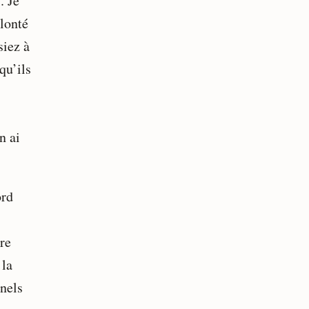
. Je
olonté
siez à
qu’ils
n ai
ord
re
 la
nels