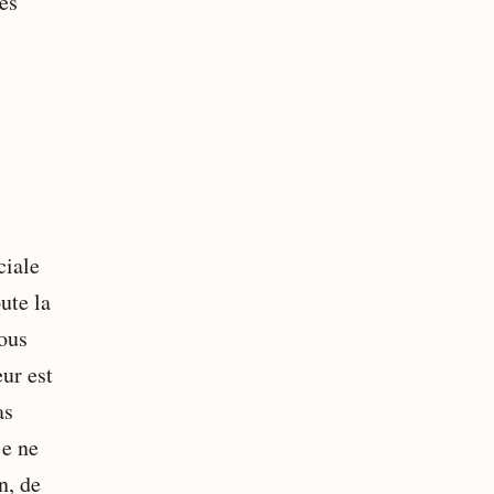
es
ciale
ute la
nous
ur est
as
je ne
n, de