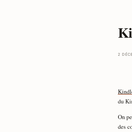
Ki
2 DÉC
Kindl
du Ki
On pe
des c