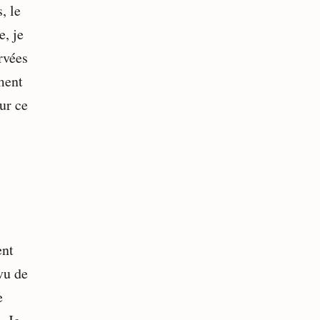
, le
e, je
rvées
ement
ur ce
ent
vu de
e