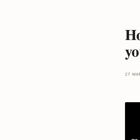
Ho
yo
27 MA