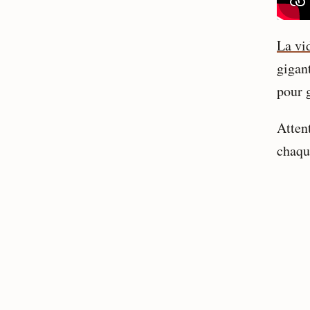
La vi
gigan
pour 
Attent
chaqu