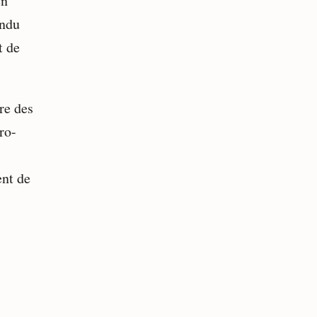
en
endu
t de
re des
ro-
ent de