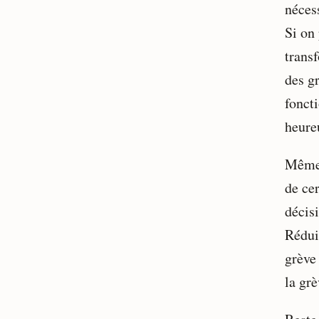
nécess
Si on 
trans
des gr
foncti
heureu
Même 
de cer
décis
Réduir
grève
la grè