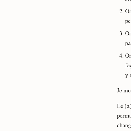
On
pe
On
pa
On
fa
y 
Je met
Le (2
perma
chang