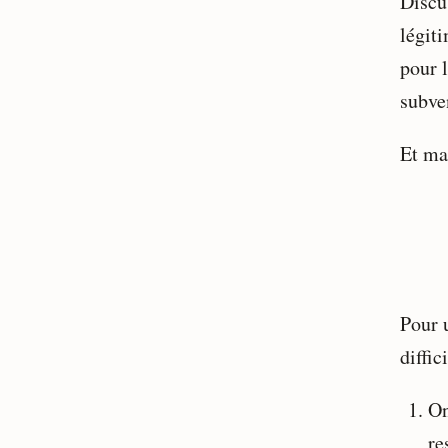
Discus
légit
pour 
subve
Et ma
Pour 
diffic
On
re