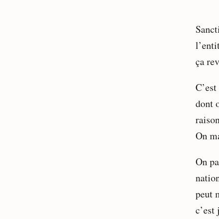
Sancti
l’enti
ça rev
C’est 
dont o
raison
On ma
On pa
nation
peut 
c’est 