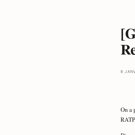
[G
Re
8 JAN
On a 
RATP 