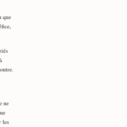
u que
éfice,
riés
à
contre.
e ne
que
 les