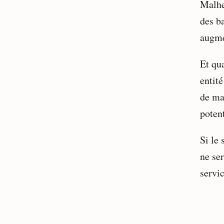
Malhe
des ba
augme
Et qu
entité
de ma
poten
Si le 
ne se
servi