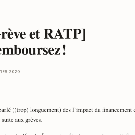
rève et RATP]
mboursez !
VIER 2020
parlé ((trop) longuement) des l’impact du financement 
suite aux grèves.