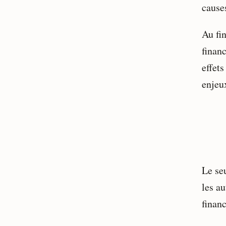
cause
Au fi
finan
effets
enjeu
Le se
les au
finan