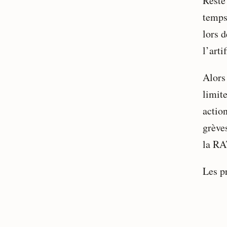
Reste
temps
lors 
l’arti
Alors
limite
action
grève
la RA
Les pr