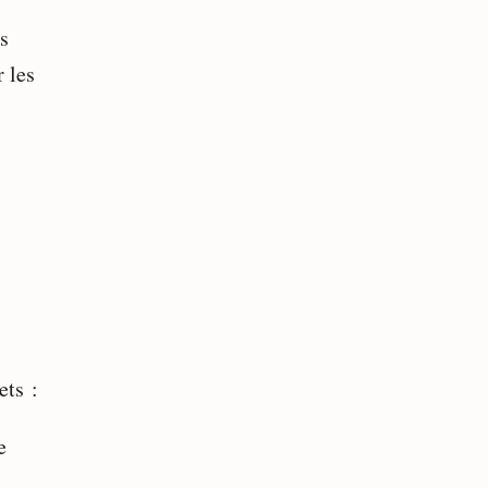
s
 les
ets :
e