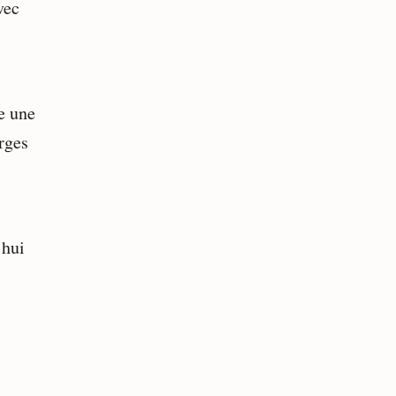
vec
e une
arges
’hui