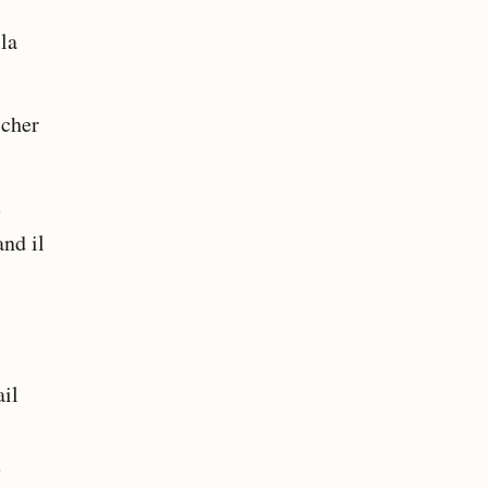
la
 cher
e
nd il
ail
e