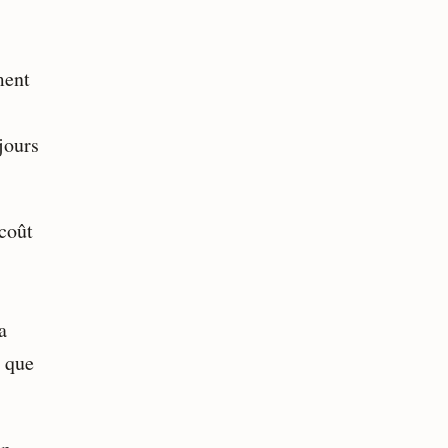
ment
jours
/coût
a
s que