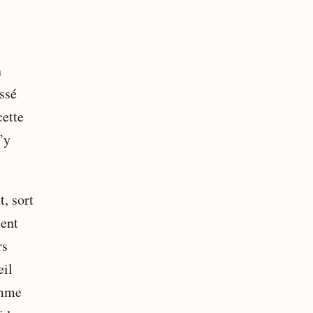
n
ssé
cette
’y
, sort
ment
rs
eil
amme