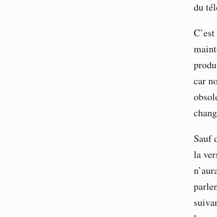
du té
C’est
mainte
produi
car no
obsol
change
Sauf 
la ve
n’aur
parlen
suiva