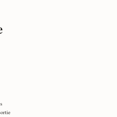
e
es
ortie