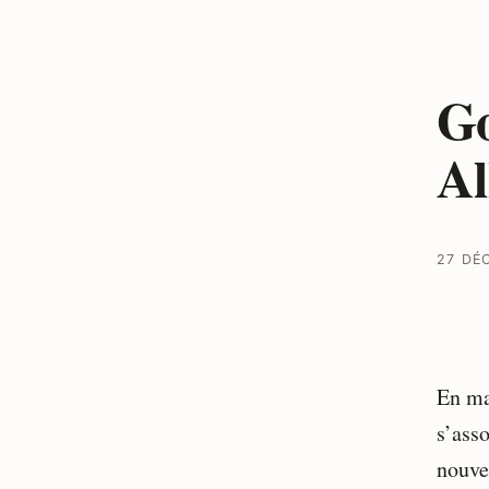
Go
Al
27 DÉ
En ma
s’ass
nouve