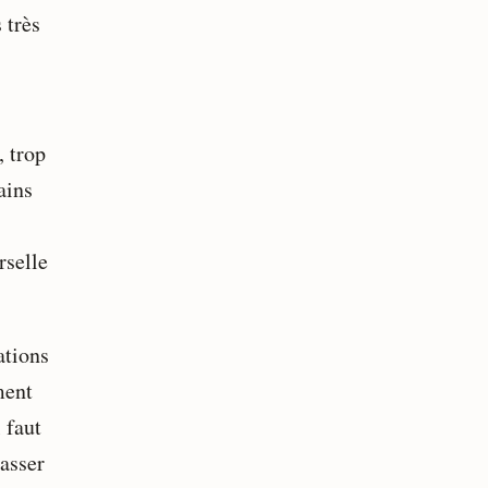
 très
 trop
ains
rselle
ations
ment
 faut
passer