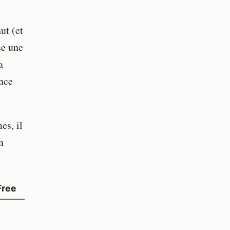
ut (et
se une
a
ence
es, il
n
Free