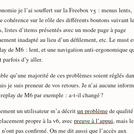
onomie je l’ai souffert sur la Freebox v5 : menus lents,
e cohérence sur le rôle des différents boutons suivant l
, listes d’items présentés avec un mode page à page
hement inadapté au lieu d’un défilement, etc. Le must e
play de M6 : lent, et une navigation anti-ergonomique q
t parfois d’y aller.
mble qu’une majorité de ces problèmes soient réglés dan
ais je suis preneur de vos retours. Je n’ai aucune infor
e replay de M6 par exemple : a-t-il changé ?
sement un utilisateur m’a décrit
un problème
de qualité
relacement propre à la v6, avec
preuve à l’appui
, mais le
s n’ont pas confirmé. On me dit aussi que l’accès aux