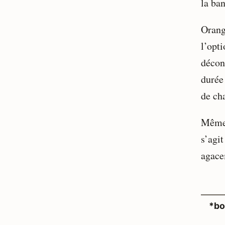
la ban
Orang
l’opti
décon
durée
de ch
Même s
s’agit
agace
*bo