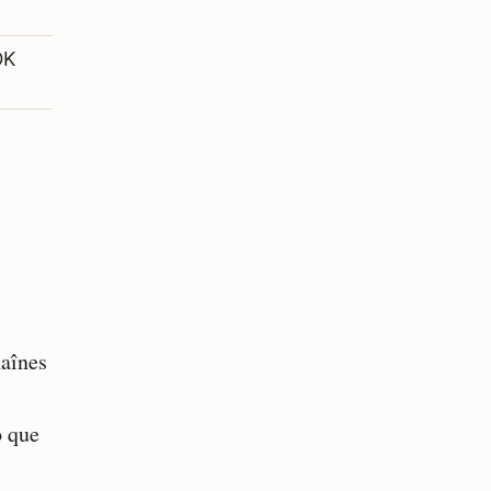
OK
haînes
o que