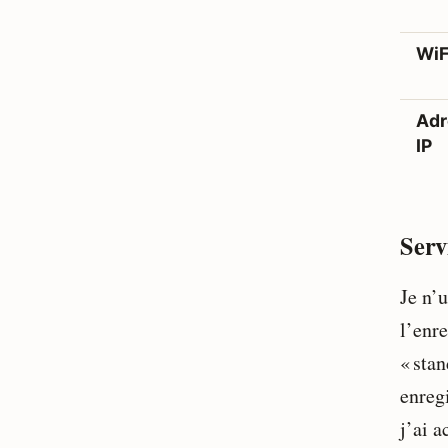
WiF
Adr
IP
Serv
Je n’
l’enr
« stan
enreg
j’ai a