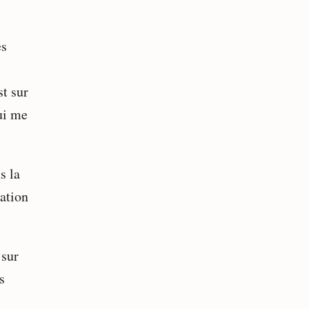
es
st sur
ui me
s la
mation
 sur
s