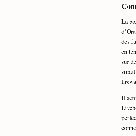
Conn
La bo
d’Ora
des f
en te
sur d
simult
firewa
Il sem
Liveb
perfec
connec