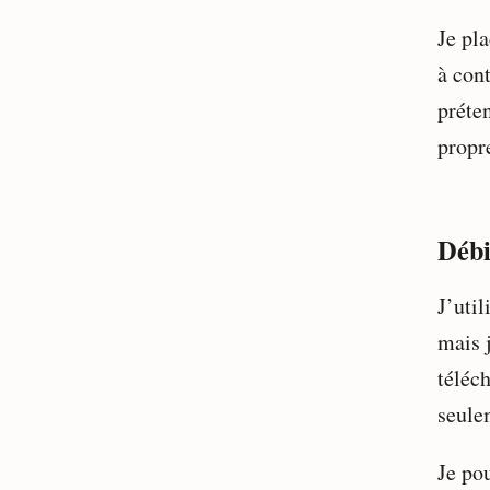
Je pla
à con
préte
propr
Débi
J’util
mais 
téléc
seule
Je po