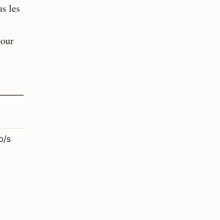
us les
pour
b/s