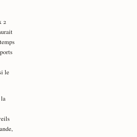
x 2
urait
 temps
pports
i le
 la
reils
bande,