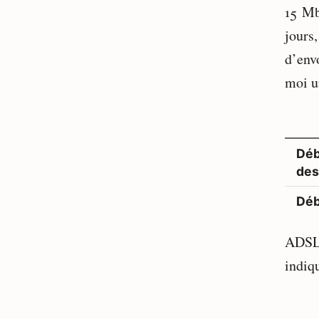
15 Mb
jours,
d’env
moi un
Déb
des
Déb
ADSL 
indiq