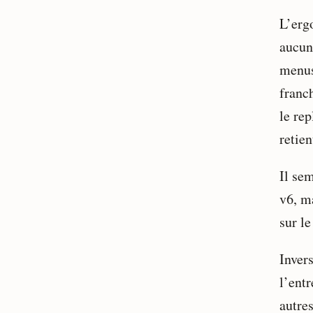
L’erg
aucun
menus
franc
le re
retien
Il se
v6, m
sur l
Inver
l’ent
autre