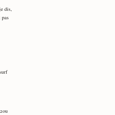
e dis,
t pas
surf
12ou