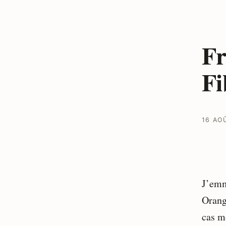
Fr
Fi
16 AO
J’emm
Orang
cas m