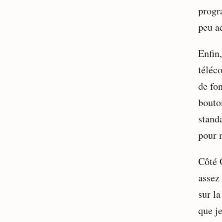
progr
peu ac
Enfin,
téléc
de fo
bouto
stand
pour m
Côté 
assez
sur la
que j