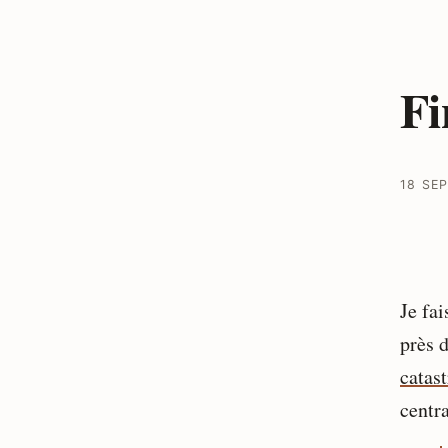
Fi
18 SE
Je fai
près 
catas
centra