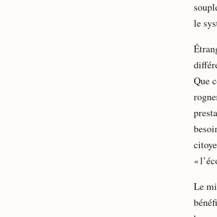
souple
le sy
Étran
diffé
Que ce
rogner
prest
besoin
citoy
« l’é
Le mi
bénéf