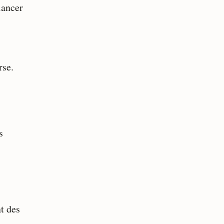
lancer
rse.
s
s
t des