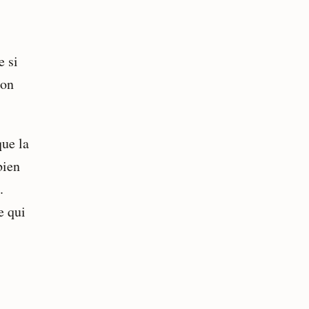
e si
bon
que la
bien
.
e qui