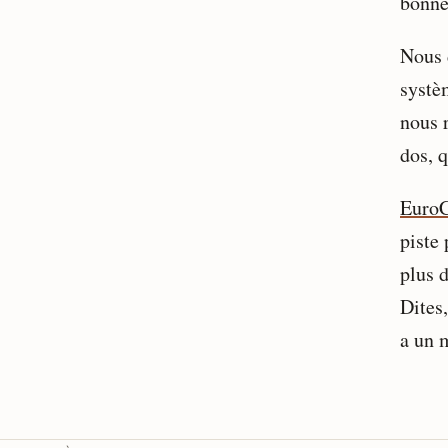
bonne
Nous 
systè
nous r
dos, q
EuroC
piste 
plus d
Dites
a un 