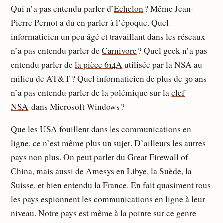
Qui n’a pas entendu parler d’
Echelon
? Même Jean-
Pierre Pernot a du en parler à l’époque. Quel
informaticien un peu âgé et travaillant dans les réseaux
n’a pas entendu parler de
Carnivore
? Quel geek n’a pas
entendu parler de
la pièce 614A
utilisée par la NSA au
milieu de AT&T ? Quel informaticien de plus de 30 ans
n’a pas entendu parler de la polémique sur la
clef
NSA
dans Microsoft Windows ?
Que les USA fouillent dans les communications en
ligne, ce n’est même plus un sujet. D’ailleurs les autres
pays non plus. On peut parler du
Great Firewall of
China
, mais aussi de
Amesys en Libye
,
la Suède
,
la
Suisse
, et bien entendu
la France
. En fait quasiment tous
les pays espionnent les communications en ligne à leur
niveau. Notre pays est même à la pointe sur ce genre