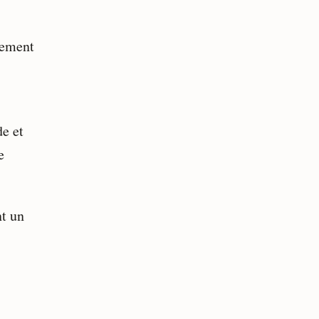
vement
de et
e
nt un