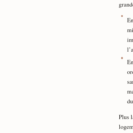
grand
En
mi
im
l’
En
or
sa
ma
du
Plus 
logeme