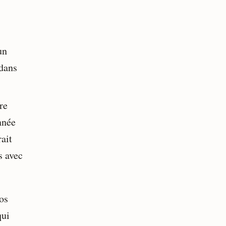
un
dans
re
nnée
ait
s avec
os
qui