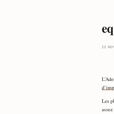
e
22 NO
L’Ade
d’imp
Les p
assez 