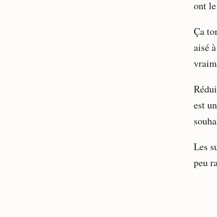
ont l
Ça to
aisé 
vraim
Rédui
est u
souha
Les s
peu ra