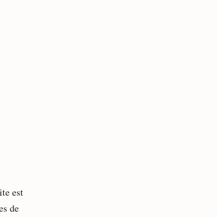
te est
es de