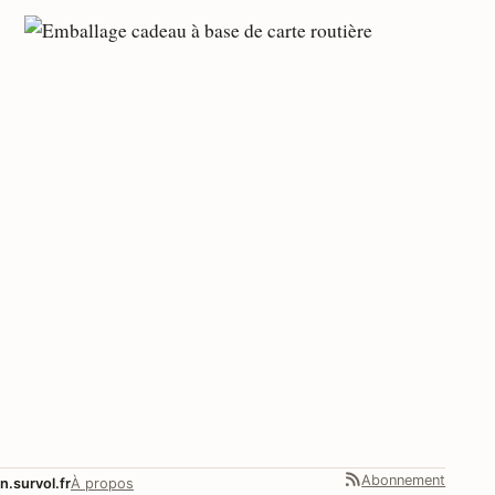
Abonnement
n.survol.fr
À propos