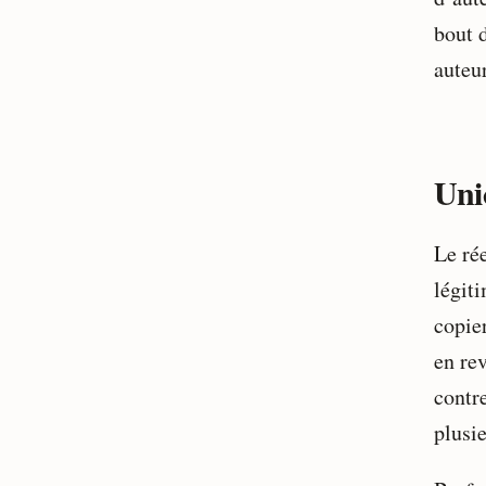
bout 
auteur
Unic
Le rée
légiti
copie
en rev
contr
plusie