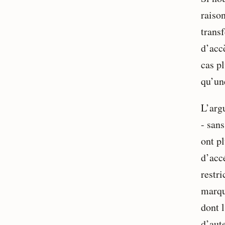
raison
transf
d’acc
cas pl
qu’un
L’arg
- san
ont p
d’acc
restri
marqu
dont l
d’aute