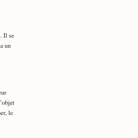
 Il se
ia un
eur
’objet
er, le