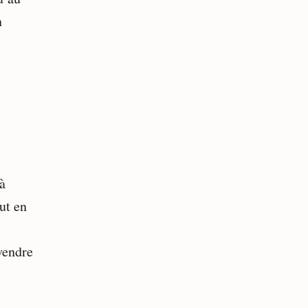
n
 à
ut en
vendre