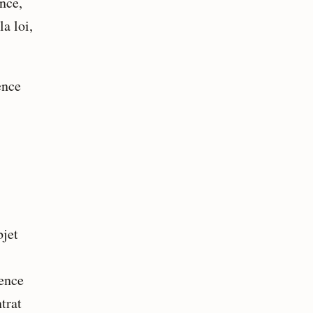
nce,
a loi,
ence
bjet
cence
ntrat