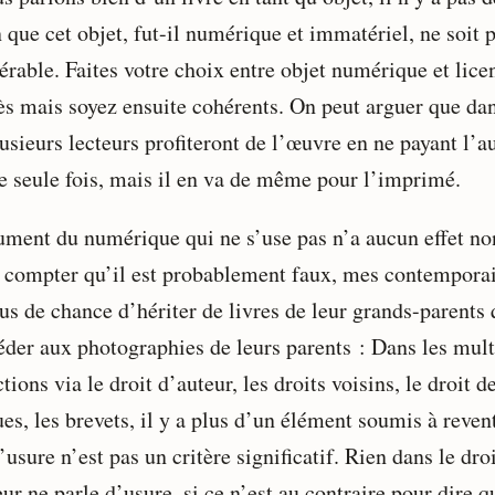
 que cet objet, fut-il numérique et immatériel, ne soit 
érable. Faites votre choix entre objet numérique et lice
ès mais soyez ensuite cohérents. On peut arguer que da
usieurs lecteurs profiteront de l’œuvre en ne payant l’a
e seule fois, mais il en va de même pour l’imprimé.
ument du numérique qui ne s’use pas n’a aucun effet no
s compter qu’il est probablement faux, mes contempora
lus de chance d’hériter de livres de leur grands-parents
éder aux photographies de leurs parents : Dans les mult
ctions via le droit d’auteur, les droits voisins, le droit d
es, les brevets, il y a plus d’un élément soumis à reven
’usure n’est pas un critère significatif. Rien dans le dro
ur ne parle d’usure, si ce n’est au contraire pour dire q