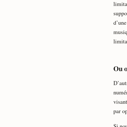
limit
suppo
d’une 
musiq
limita
Ou o
D’autr
numér
visan
par o
Si nou