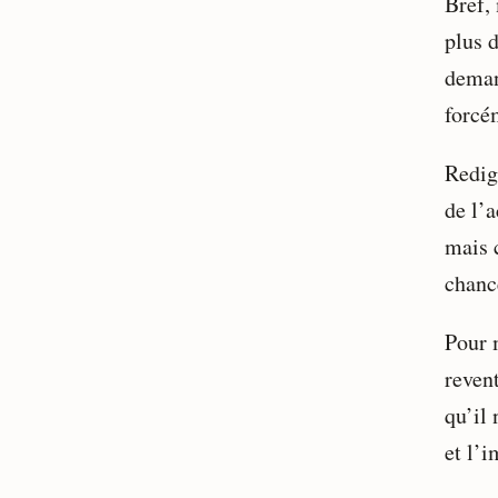
Bref,
plus d
deman
forcé
Redigi
de l’a
mais c
chance
Pour m
revent
qu’il
et l’i