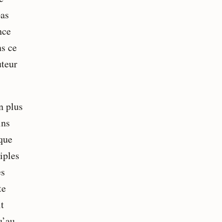
pas
nce
ns ce
uteur
n plus
ins
 que
iples
es
te
it
u’au