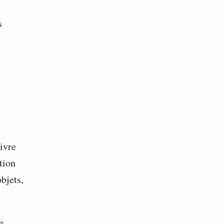
s
livre
tion
bjets,
e