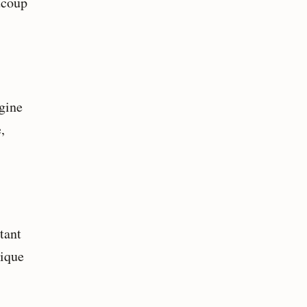
ucoup
igine
,
tant
rique