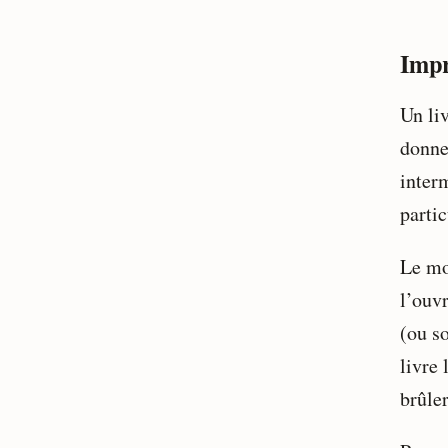
Impr
Un liv
donne,
interm
parti
Le mo
l’ouv
(ou so
livre
brûle