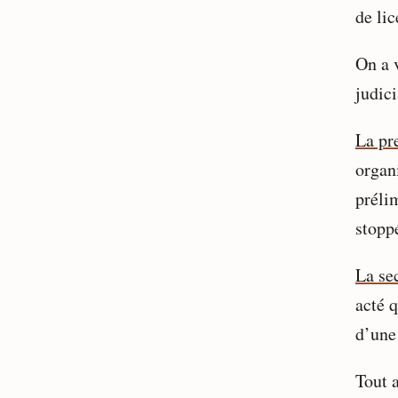
de lic
On a 
judici
La pr
organ
prélim
stoppé
La se
acté 
d’une 
Tout 