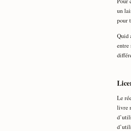
Pour 
un la
pour 
Quid a
entre
différ
Lice
Le ré
livre
d’util
d’util