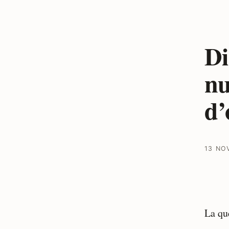
Di
nu
d’
13 NO
La que