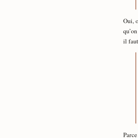
Oui, 
qu’on 
il fau
Parce 