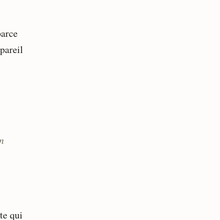
parce
pareil
n
te qui