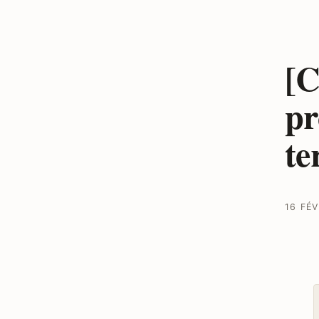
[C
pr
te
16 FÉV