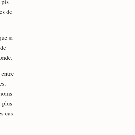
 pis
es de
que si
 de
monde.
 entre
es.
moins
r plus
es cas