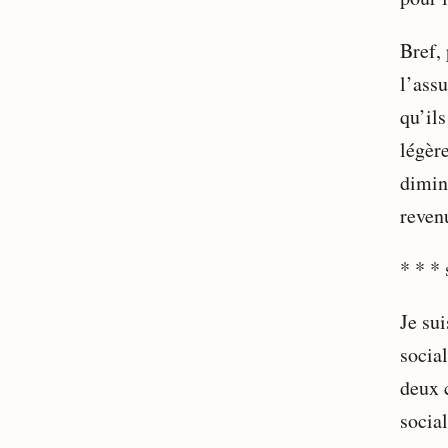
Bref,
l’ass
qu’ils
légère
dimin
reven
* * * 
Je sui
social
deux 
social