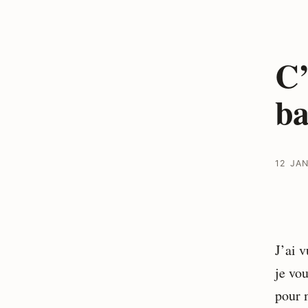
C’
ba
12 JAN
J’ai 
je vo
pour 