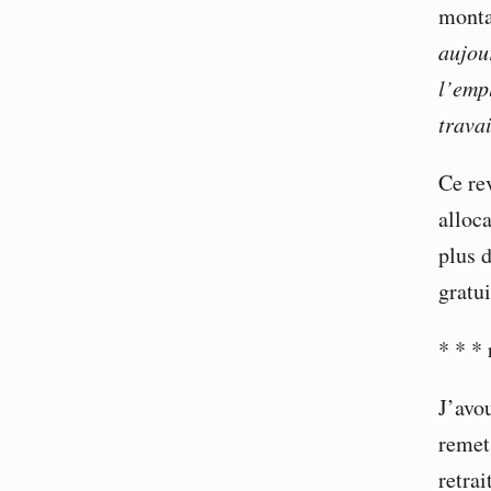
mont
aujou
l’emp
travai
Ce re
alloca
plus d
gratui
* * *
J’avou
remet
retrai