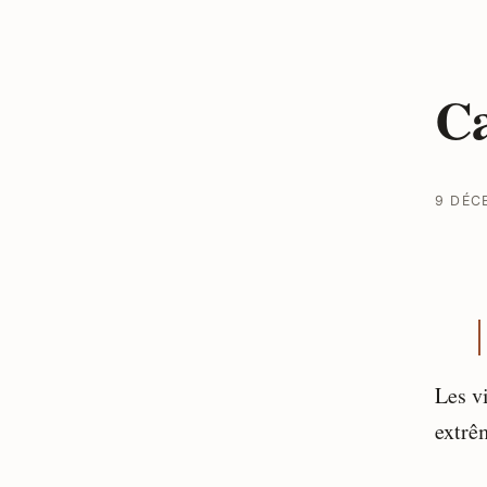
Ca
9 DÉC
Les vi
extrê