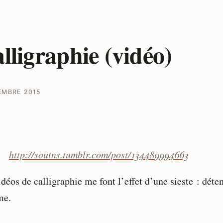
lligraphie (vidéo)
EMBRE 2015
http://soutns.tumblr.com/post/134489994663
déos de calligraphie me font l’effet d’une sieste : déte
me.