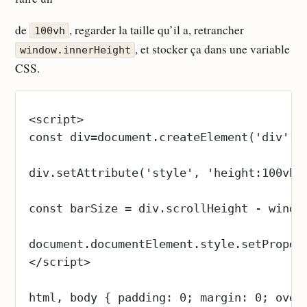
de
, regarder la taille qu’il a, retrancher
100vh
, et stocker ça dans une variable
window.innerHeight
CSS.
<script>
const div=document.createElement('div');
div.setAttribute('style', 'height:100vh;
const barSize = div.scrollHeight - windo
document.documentElement.style.setProper
</script>
html, body { padding: 0; margin: 0; over