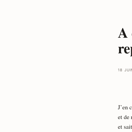
A 
re
18 JUI
J’en c
et de
et sai