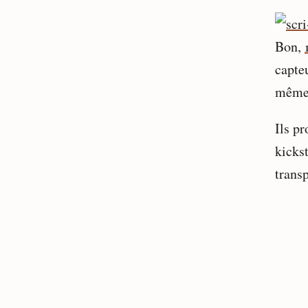
Bon,
capteu
mêm
Ils p
kicks
trans