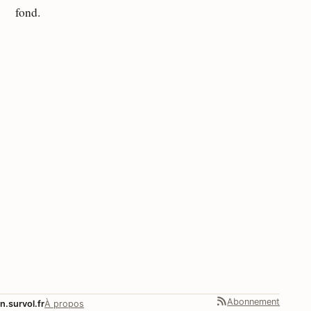
fond.
Abonnement
n.survol.fr
À propos