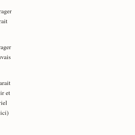
rager
rait
rager
uvais
arait
ir et
iel
ici)