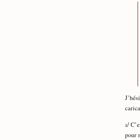
J’hési
carica
1/ C’
pour 