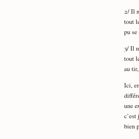
2/ Il 
tout l
pu se 
3/ Il 
tout l
au tir
Ici, e
différ
une e
c’est 
bien 