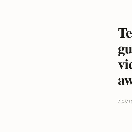
Te
gu
vi
a
7 OCT