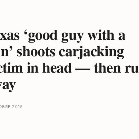
xas ‘good guy with a
n’ shoots carjacking
ctim in head — then r
way
OBRE 2015