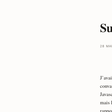
Su
28 MA
J’ava
convai
Javasc
mais 
rappor