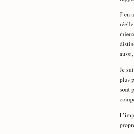
J’en a
réelle
mieux
distin
aussi,
Je su
plus p
sont 
compat
L’imp
propr