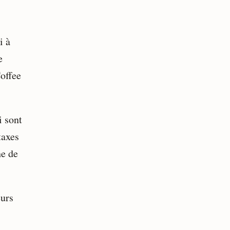
i à
e
Coffee
i sont
taxes
he de
eurs