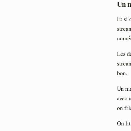
Un m
Et si
strea
numér
Les d
strea
bon.
Un ma
avec 
on fri
On li