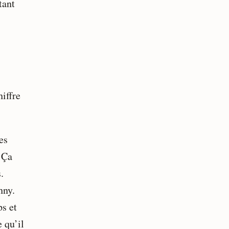
tant
hiffre
es
. Ça
.
hny.
ps et
 qu’il