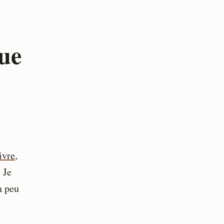
ue
ivre
,
 Je
n peu