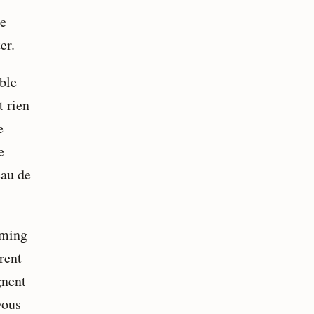
le
er.
ble
t rien
e
e
eau de
eaming
rent
gnent
vous