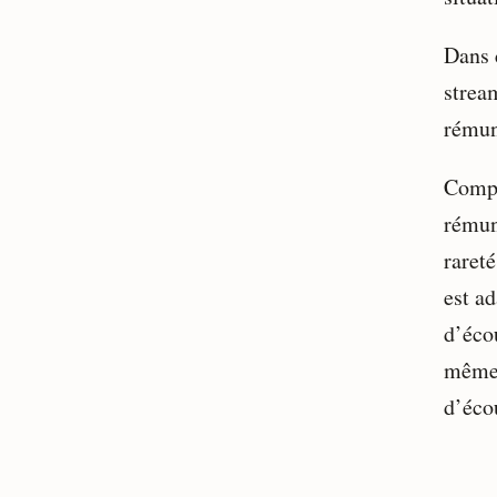
Dans 
stream
rémun
Compt
rémun
raret
est a
d’éco
même.
d’éco