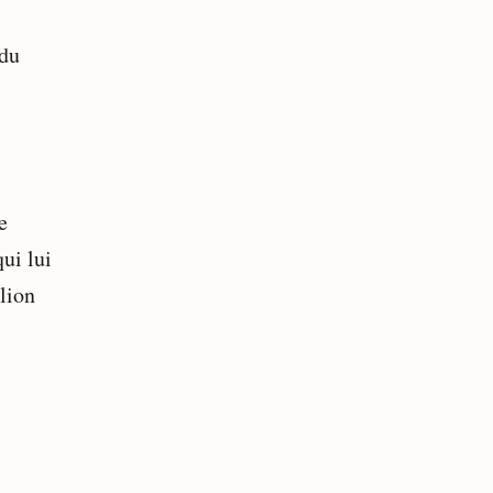
 du
e
ui lui
lion