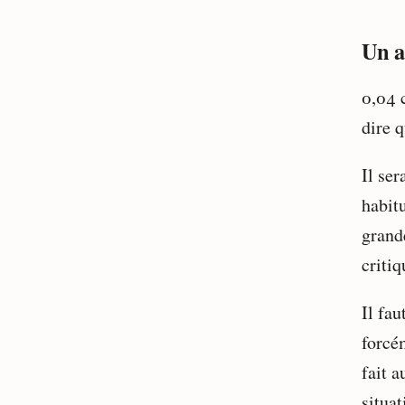
Un a
0,04 
dire 
Il ser
habit
grand
criti
Il fa
forcém
fait a
situat