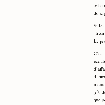
est co
donc 
Si les
strea
Le pr
C’est
écout
d’aff
d’euro
même 
3 % d
que p