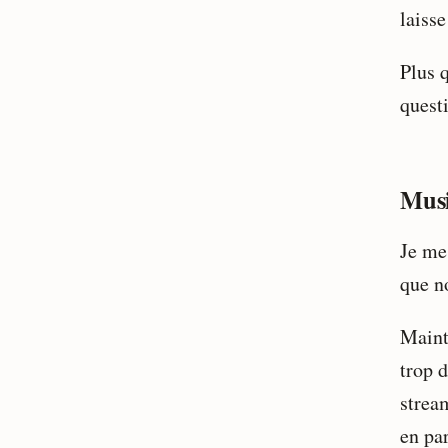
laisse
Plus q
questi
Musi
Je me
que no
Maint
trop 
strea
en par