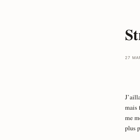
St
27 MA
J’aill
mais f
me mé
plus p