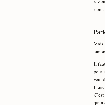
reven
rien…
Parl
Mais i
annon
Il fa
pour u
veut d
Franch
C’est
qui a 