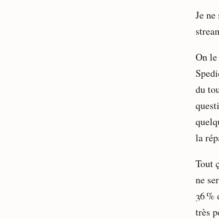
Je ne 
stream
On le
Spedi
du tou
questi
quelq
la rép
Tout ç
ne ser
36 % d
très p