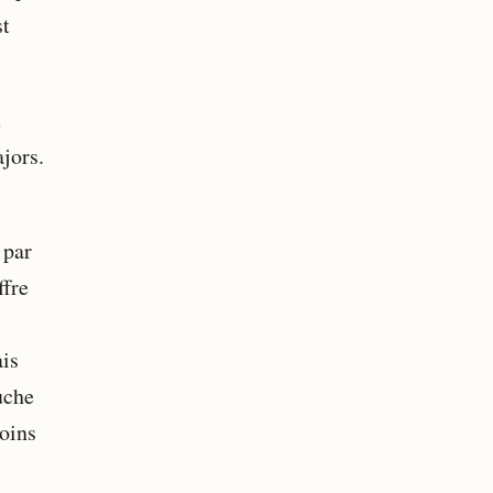
st
u
jors.
 par
ffre
ais
uche
oins