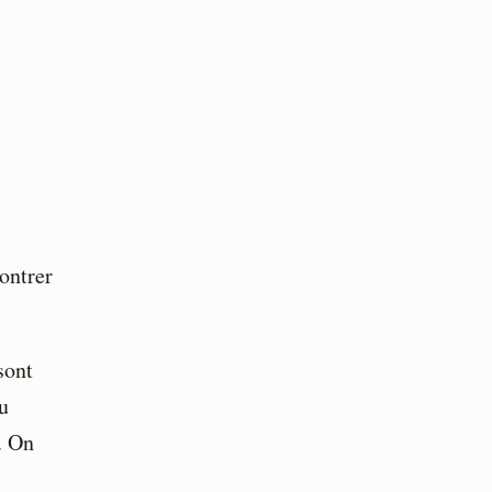
ontrer
sont
u
. On