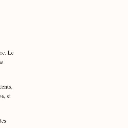
re. Le
ès
dents,
e, si
des