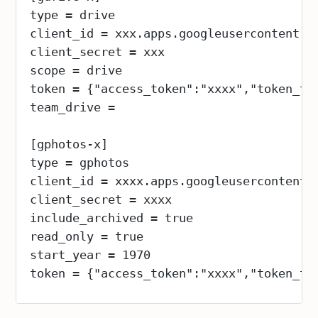
type = drive
client_id = xxx.apps.googleusercontent.c
client_secret = xxx
scope = drive
token = {"access_token":"xxxx","token_ty
team_drive = 
[gphotos-x]
type = gphotos
client_id = xxxx.apps.googleusercontent.
client_secret = xxxx
include_archived = true
read_only = true
start_year = 1970
token = {"access_token":"xxxx","token_ty