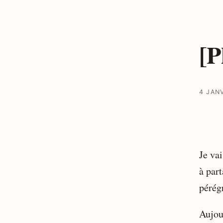
[P
4 JAN
Je vai
à par
pérégr
Aujou