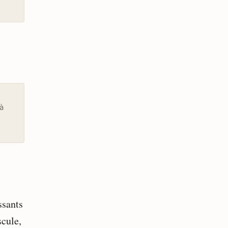
à
ssants
scule,