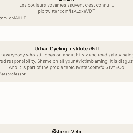
Les couleurs voyantes sauvent c'est connu....
pic.twitter.com/lzALxxeVDT
amilleMAILHE
Urban Cycling Institute 🚲 
r everybody who still goes on about hi-viz and road safety bein
ed responsibility. Shame on all your #victimblaming. It is disgus
And it is part of the problem!pic.twitter.com/fxI6TvYEOo
ietsprofessor
@Jordi_Velo