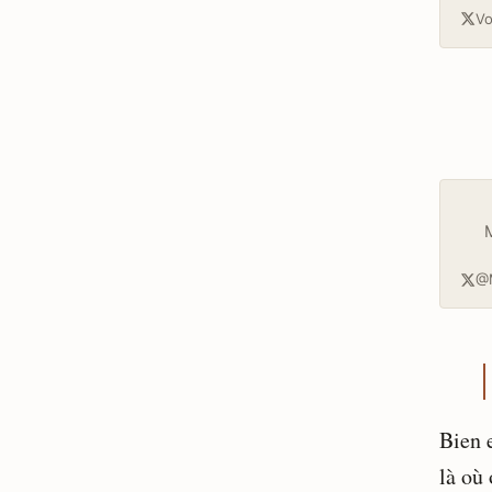
Vo
M
@M
Bien 
là où