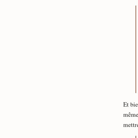
Et bi
même a
mettre