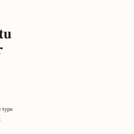
tu
r
e type
z