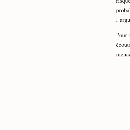
risque
proba
l’arg
Pour a
écout
menac