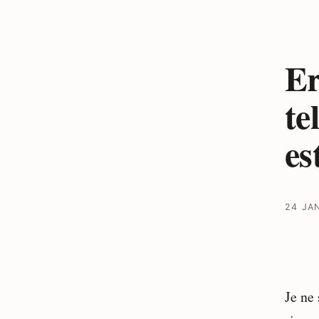
Er
te
es
24 JA
Je ne 