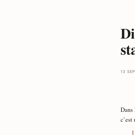
Di
st
13 SE
Dans 
c’est 