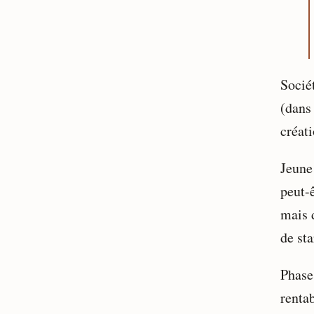
Socié
(dans
créat
Jeune
peut-ê
mais d
de sta
Phase
rentab