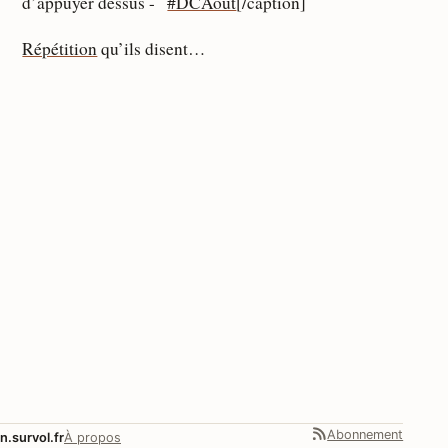
d’appuyer dessus -
#DCAout
[/caption]
Répétition
qu’ils disent…
Abonnement
n.survol.fr
À propos