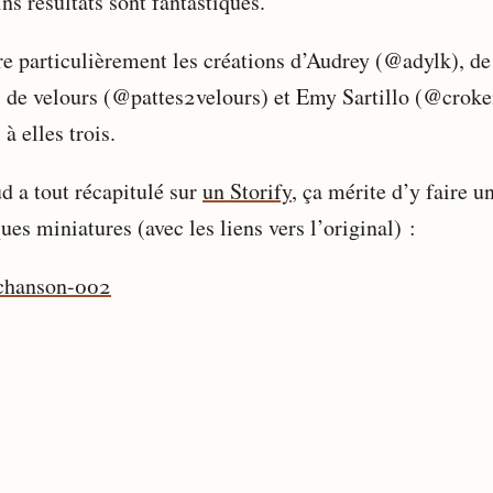
ns résultats sont fantastiques.
re particulièrement les créations d’Audrey (@adylk), de
s de velours (@pattes2velours) et Emy Sartillo (@crok
à elles trois.
d a tout récapitulé sur
un Storify
, ça mérite d’y faire un
es miniatures (avec les liens vers l’original) :