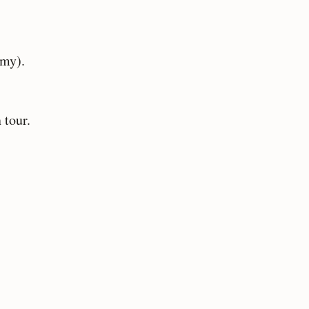
emy).
 tour.