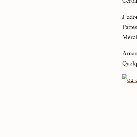
Certai
J’ado
Patte
Merci 
Arnau
Quelqu