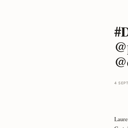
#D
@p
@c
4 SEP
Laure