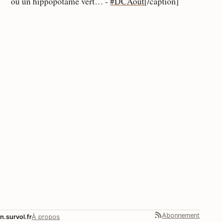
ou un hippopotame vert… -
#DCAout
[/caption]
Abonnement
n.survol.fr
À propos