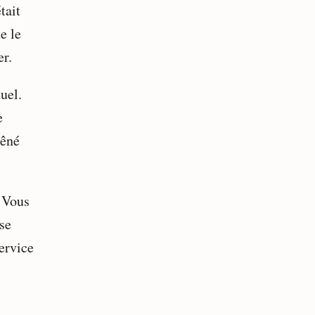
tait
e le
er.
uel.
e
gêné
 Vous
se
ervice