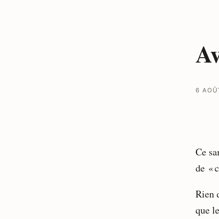
Av
6 AOÛ
Ce sa
de « c
Rien 
que le