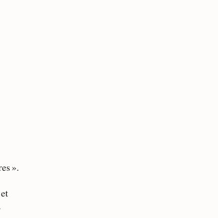
es ».
 et
r