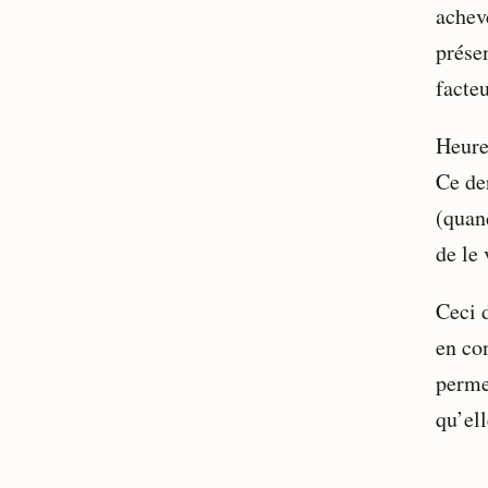
acheve
prése
facteu
Heure
Ce de
(quand
de le 
Ceci 
en co
permet
qu’ell