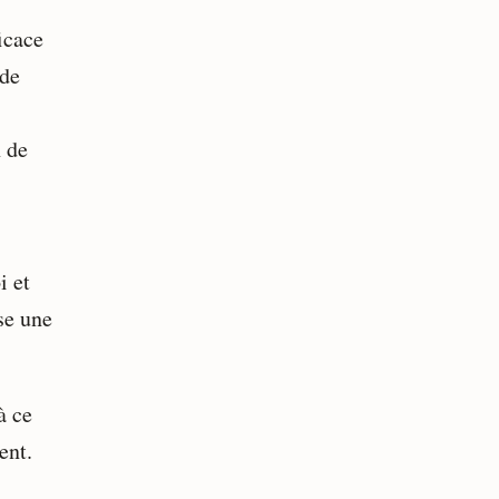
icace
 de
n de
i et
sse une
à ce
ent.