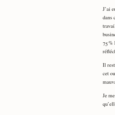
J’ai e
dans 
trava
busin
75 % 
réfléc
Il res
cet ou
mauva
Je me 
qu’el