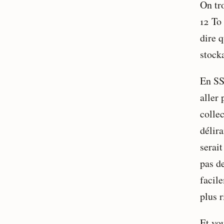
On tr
12 To 
dire q
stock
En SS
aller 
collec
délira
serait
pas d
facile
plus 
Et vou