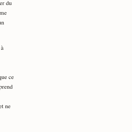
er du
 me
un
 à
que ce
 prend
et ne