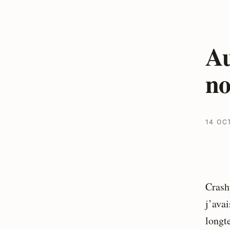
Au
no
14 OC
Crash
j’avai
longt