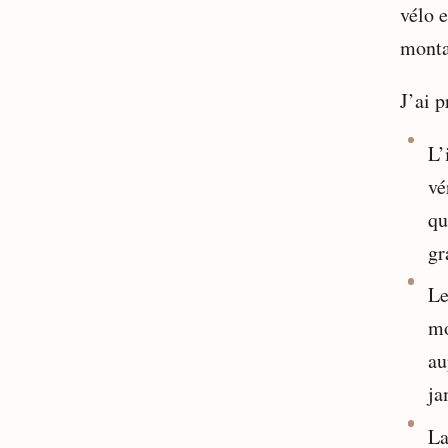
vélo 
montan
J’ai 
L’
vé
qu
gr
Le
mo
au
ja
La