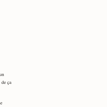
 un
 de ça
de