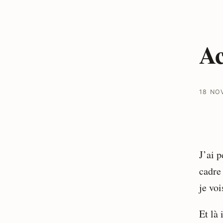
Ac
18 NO
J’ai 
cadre 
je vo
Et là 