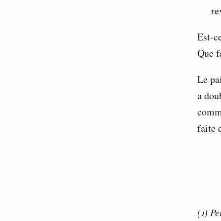
re
Est-c
Que fa
Le pa
a dou
commen
faite 
(1) P