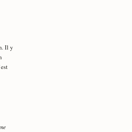
. Il y
n
’est
ême